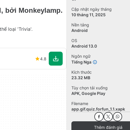
d, bởi Monkeylamp.
Cập nhật ngày tháng
10 tháng 11, 2025
Nền tảng
ể loại 'Trivia'.
Android
OS
Android 13.0
Ngôn ngữ
4.8
Tiếng Nga
Kích thước
23.32 MB
Tùy chọn tải xuống
APK, Google Play
Filename
app.gif.quiz.forfun_1.1.xapk
Thêm đánh giá