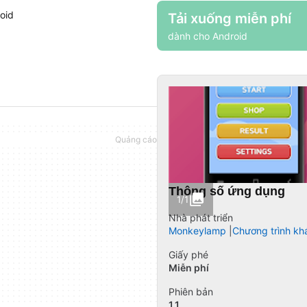
oid
Tải xuống miễn phí
dành cho Android
Thông số ứng dụng
1/1
Nhà phát triển
Monkeylamp
Chương trình kh
Giấy phé
Miễn phí
Phiên bản
1.1