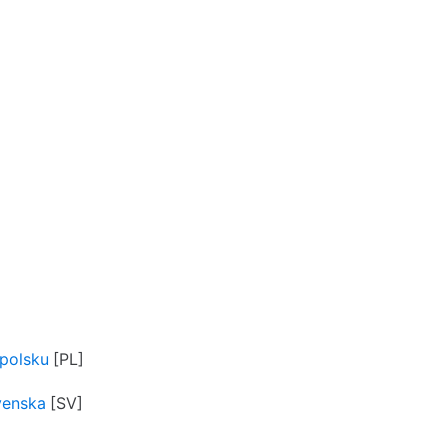
polsku
venska