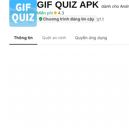
GIF QUIZ APK
dành cho Andr
Miễn phí
4.3
Chương trình đáng tin cậy
V
1.1
Thông tin
Quét an ninh
Quyền ứng dụng