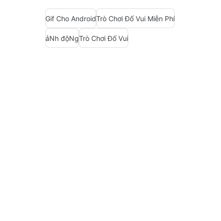
Gif Cho Android
Trò Chơi Đố Vui Miễn Phí
ảNh độNg
Trò Chơi Đố Vui